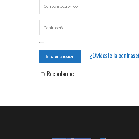
¿Olvidaste la contras
Recordarme