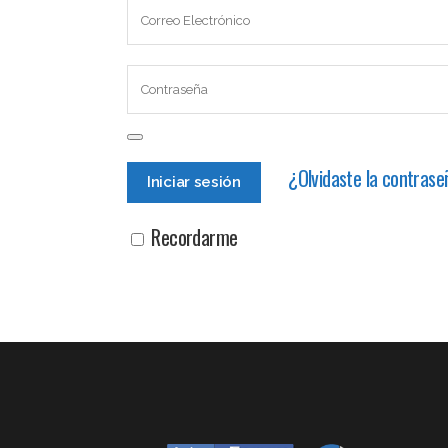
¿Olvidaste la contras
Recordarme