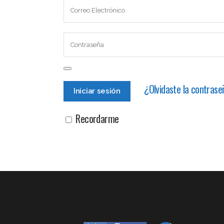
¿Olvidaste la contras
Recordarme