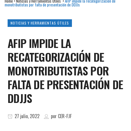
Home
>
Noticias y Herramientas Útiles
>
AFIP impide la recategorización de
monotributistas por falta de presentación de DDJJs
NOTICIAS Y HERRAMIENTAS ÚTILES
AFIP IMPIDE LA
RECATEGORIZACIÓN DE
MONOTRIBUTISTAS POR
FALTA DE PRESENTACIÓN DE
DDJJS
27 julio, 2022
por
CER-FJF