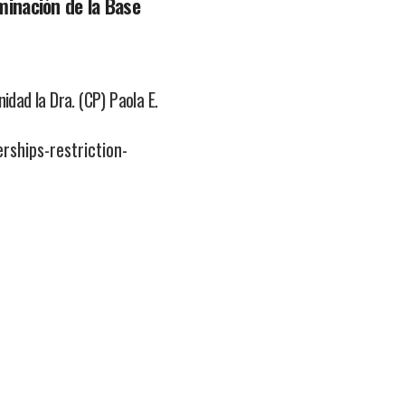
minación de la Base
dad la Dra. (CP) Paola E.
ships-restriction-