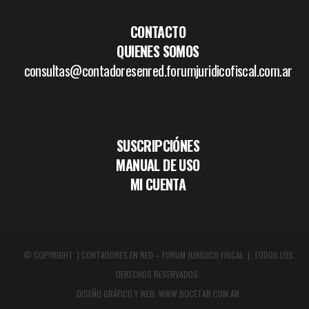
CONTACTO
QUIENES SOMOS
consultas@contadoresenred.forumjuridicofiscal.com.ar
SUSCRIPCIÓNES
MANUAL DE USO
MI CUENTA
© COPYRIGHT | CONTADORES EN RED – FORUM JURÍDICO FISCAL | TODOS LOS
DERECHOS RESERVADOS.
DISEÑO GRÁFICO Y WEB:
WWW.BOCETAR.COM.AR