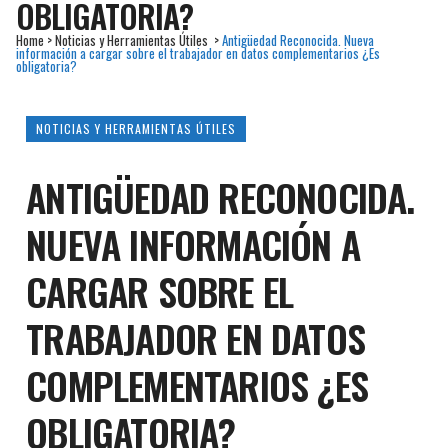
OBLIGATORIA?
Home
>
Noticias y Herramientas Útiles
>
Antigüedad Reconocida. Nueva
información a cargar sobre el trabajador en datos complementarios ¿Es
obligatoria?
NOTICIAS Y HERRAMIENTAS ÚTILES
ANTIGÜEDAD RECONOCIDA.
NUEVA INFORMACIÓN A
CARGAR SOBRE EL
TRABAJADOR EN DATOS
COMPLEMENTARIOS ¿ES
OBLIGATORIA?