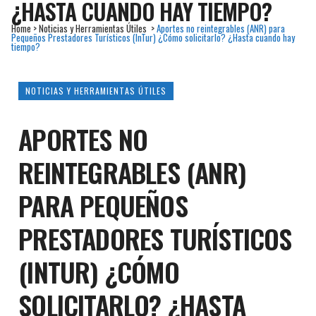
¿HASTA CUANDO HAY TIEMPO?
Home
>
Noticias y Herramientas Útiles
>
Aportes no reintegrables (ANR) para
Pequeños Prestadores Turísticos (InTur) ¿Cómo solicitarlo? ¿Hasta cuando hay
tiempo?
NOTICIAS Y HERRAMIENTAS ÚTILES
APORTES NO
REINTEGRABLES (ANR)
PARA PEQUEÑOS
PRESTADORES TURÍSTICOS
(INTUR) ¿CÓMO
SOLICITARLO? ¿HASTA