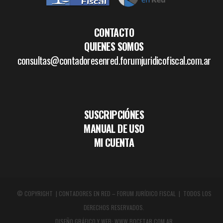
CONTACTO
QUIENES SOMOS
consultas@contadoresenred.forumjuridicofiscal.com.ar
SUSCRIPCIÓNES
MANUAL DE USO
MI CUENTA
© COPYRIGHT | CONTADORES EN RED – FORUM JURÍDICO FISCAL | TODOS LOS
DERECHOS RESERVADOS.
DISEÑO GRÁFICO Y WEB:
WWW.BOCETAR.COM.AR