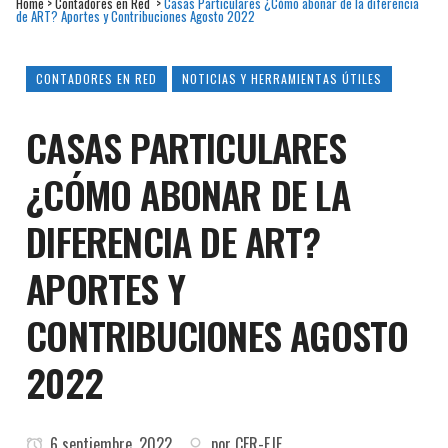
Home
>
Contadores en Red
>
Casas Particulares ¿Cómo abonar de la diferencia
de ART? Aportes y Contribuciones Agosto 2022
CONTADORES EN RED
NOTICIAS Y HERRAMIENTAS ÚTILES
CASAS PARTICULARES
¿CÓMO ABONAR DE LA
DIFERENCIA DE ART?
APORTES Y
CONTRIBUCIONES AGOSTO
2022
6 septiembre, 2022
por
CER-FJF