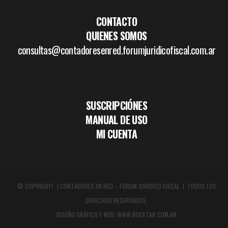
CONTACTO
QUIENES SOMOS
consultas@contadoresenred.forumjuridicofiscal.com.ar
SUSCRIPCIÓNES
MANUAL DE USO
MI CUENTA
© COPYRIGHT | CONTADORES EN RED – FORUM JURÍDICO FISCAL | TODOS LOS
DERECHOS RESERVADOS.
DISEÑO GRÁFICO Y WEB:
WWW.BOCETAR.COM.AR