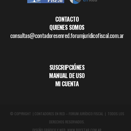
CONTACTO
QUIENES SOMOS
consultas@contadoresenred.forumjuridicofiscal.com.ar
SUSCRIPCIÓNES
MANUAL DE USO
MI CUENTA
© COPYRIGHT | CONTADORES EN RED – FORUM JURÍDICO FISCAL | TODOS LOS
DERECHOS RESERVADOS.
DISEÑO GRÁFICO Y WEB:
WWW.BOCETAR.COM.AR