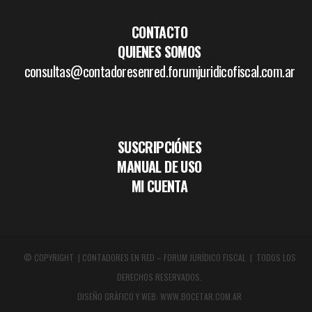
CONTACTO
QUIENES SOMOS
consultas@contadoresenred.forumjuridicofiscal.com.ar
SUSCRIPCIÓNES
MANUAL DE USO
MI CUENTA
© COPYRIGHT | CONTADORES EN RED – FORUM JURÍDICO FISCAL | TODOS LOS
DERECHOS RESERVADOS.
DISEÑO GRÁFICO Y WEB:
WWW.BOCETAR.COM.AR