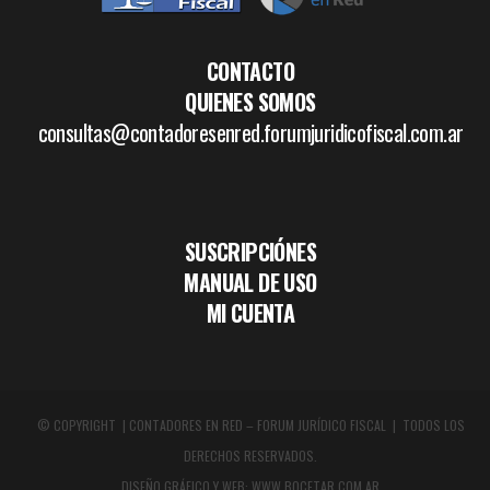
CONTACTO
QUIENES SOMOS
consultas@contadoresenred.forumjuridicofiscal.com.ar
SUSCRIPCIÓNES
MANUAL DE USO
MI CUENTA
© COPYRIGHT | CONTADORES EN RED – FORUM JURÍDICO FISCAL | TODOS LOS
DERECHOS RESERVADOS.
DISEÑO GRÁFICO Y WEB:
WWW.BOCETAR.COM.AR