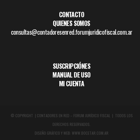
CONTACTO
QUIENES SOMOS
consultas@contadoresenred.forumjuridicofiscal.com.ar
SUSCRIPCIÓNES
MANUAL DE USO
MI CUENTA
© COPYRIGHT | CONTADORES EN RED – FORUM JURÍDICO FISCAL | TODOS LOS
DERECHOS RESERVADOS.
DISEÑO GRÁFICO Y WEB:
WWW.BOCETAR.COM.AR