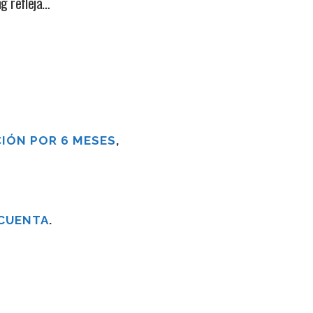
ng refleja…
IÓN POR 6 MESES
,
 CUENTA
.