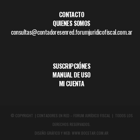
CONTACTO
QUIENES SOMOS
consultas@contadoresenred.forumjuridicofiscal.com.ar
SUSCRIPCIÓNES
MANUAL DE USO
MI CUENTA
© COPYRIGHT | CONTADORES EN RED – FORUM JURÍDICO FISCAL | TODOS LOS
DERECHOS RESERVADOS.
DISEÑO GRÁFICO Y WEB:
WWW.BOCETAR.COM.AR