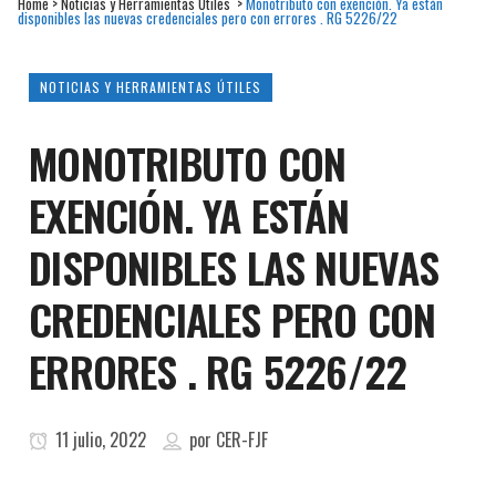
Home
>
Noticias y Herramientas Útiles
>
Monotributo con exención. Ya están
disponibles las nuevas credenciales pero con errores . RG 5226/22
NOTICIAS Y HERRAMIENTAS ÚTILES
MONOTRIBUTO CON
EXENCIÓN. YA ESTÁN
DISPONIBLES LAS NUEVAS
CREDENCIALES PERO CON
ERRORES . RG 5226/22
11 julio, 2022
por
CER-FJF