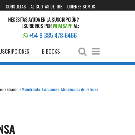
CONSULTAS
ALÍCUOTAS DE IIBB
QUIENES SOMOS
NECESITAS AYUDA EN LA SUSCRIPCIÓN?
ESCRIBINOS POR
WHATSAPP
AL:
+54 9 385 478-6466
USCRIPCIONES
E-BOOKS
ión Semanal
>
Monotributo. Exclusiones. Mecanismos de Defensa
NSA