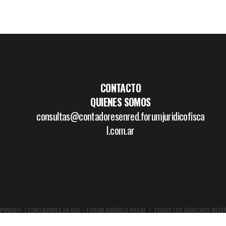
CONTACTO
QUIENES SOMOS
consultas@contadoresenred.forumjuridicofisca
l.com.ar
PYRIGHT | CONTADORES EN RED – FORUM JURÍDICO FISCAL | TODOS LOS DERECHOS RESE
DISEÑO GRÁFICO Y WEB:
WWW.BOCETAR.COM.AR