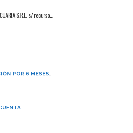
ARIA S.R.L. s/ recurso…
IÓN POR 6 MESES
,
 CUENTA
.