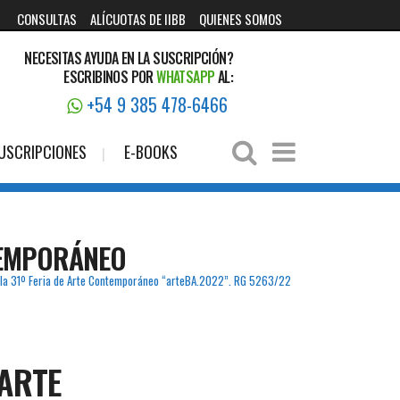
CONSULTAS
ALÍCUOTAS DE IIBB
QUIENES SOMOS
NECESITAS AYUDA EN LA SUSCRIPCIÓN?
ESCRIBINOS POR
WHATSAPP
AL:
+54 9 385 478-6466
USCRIPCIONES
E-BOOKS
NTEMPORÁNEO
a la 31º Feria de Arte Contemporáneo “arteBA.2022”. RG 5263/22
 ARTE