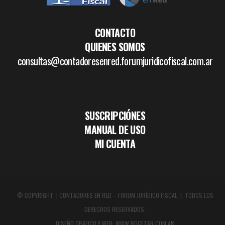
CONTACTO
QUIENES SOMOS
consultas@contadoresenred.forumjuridicofiscal.com.ar
SUSCRIPCIÓNES
MANUAL DE USO
MI CUENTA
© COPYRIGHT | CONTADORES EN RED – FORUM JURÍDICO FISCAL | TODOS LOS
DERECHOS RESERVADOS.
DISEÑO GRÁFICO Y WEB:
WWW.BOCETAR.COM.AR