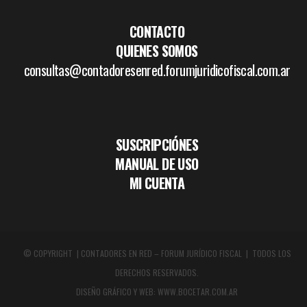
CONTACTO
QUIENES SOMOS
consultas@contadoresenred.forumjuridicofiscal.com.ar
SUSCRIPCIÓNES
MANUAL DE USO
MI CUENTA
© COPYRIGHT | CONTADORES EN RED – FORUM JURÍDICO FISCAL | TODOS LOS
DERECHOS RESERVADOS.
DISEÑO GRÁFICO Y WEB:
WWW.BOCETAR.COM.AR