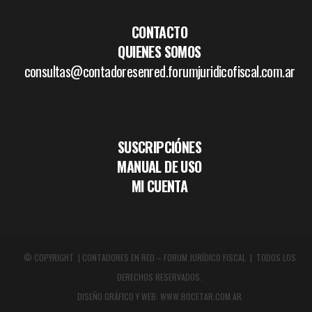
CONTACTO
QUIENES SOMOS
consultas@contadoresenred.forumjuridicofiscal.com.ar
SUSCRIPCIÓNES
MANUAL DE USO
MI CUENTA
© COPYRIGHT | CONTADORES EN RED – FORUM JURÍDICO FISCAL | TODOS LOS
DERECHOS RESERVADOS.
DISEÑO GRÁFICO Y WEB:
WWW.BOCETAR.COM.AR