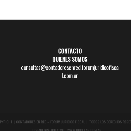
CONTACTO
QUIENES SOMOS
consultas@contadoresenred.forumjuridicofisca
l.com.ar
PYRIGHT | CONTADORES EN RED – FORUM JURÍDICO FISCAL | TODOS LOS DERECHOS RESE
DISEÑO GRÁFICO Y WEB:
WWW.BOCETAR.COM.AR