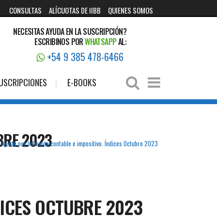
CONSULTAS
ALÍCUOTAS DE IIBB
QUIENES SOMOS
NECESITAS AYUDA EN LA SUSCRIPCIÓN?
ESCRIBINOS POR
WHATSAPP
AL:
+54 9 385 478-6466
USCRIPCIONES
E-BOOKS
BRE 2023
>
Ajuste por Inflación contable e impositivo. Índices Octubre 2023
DICES OCTUBRE 2023