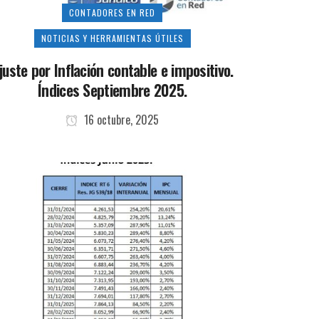
CONTADORES EN RED
NOTICIAS Y HERRAMIENTAS ÚTILES
juste por Inflación contable e impositivo.
Índices Septiembre 2025.
16 octubre, 2025