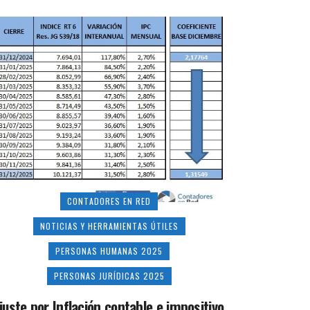
CONTADORES EN RED
NOTICIAS Y HERRAMIENTAS ÚTILES
PERSONAS HUMANAS 2025
PERSONAS JURÍDICAS 2025
juste por Inflación contable e impositivo.