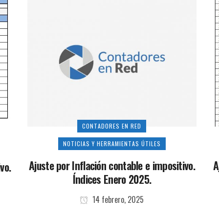
CONTADORES EN RED
NOTICIAS Y HERRAMIENTAS ÚTILES
Ajuste por Inflación contable e impositivo.
A
vo.
Índices Enero 2025.
14 febrero, 2025