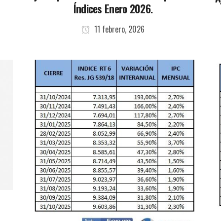
Índices Enero 2026.
11 febrero, 2026