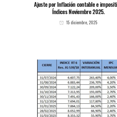
Ajuste por Inflación contable e impositi
Índices Noviembre 2025.
15 diciembre, 2025