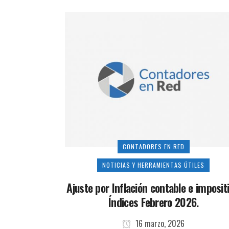
CONTADORES EN RED
NOTICIAS Y HERRAMIENTAS ÚTILES
Ajuste por Inflación contable e impositi
Índices Febrero 2026.
16 marzo, 2026