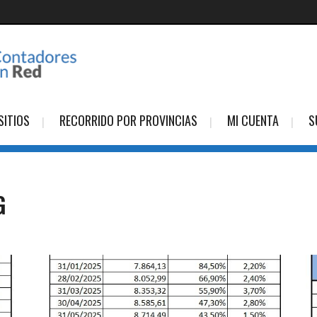
SITIOS
RECORRIDO POR PROVINCIAS
MI CUENTA
S
G