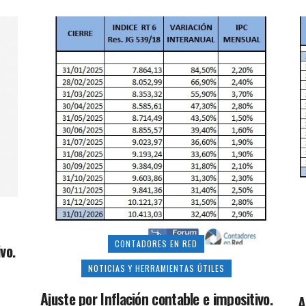
CONTADORES EN RED
vo.
NOTICIAS Y HERRAMIENTAS ÚTILES
Ajuste por Inflación contable e impositivo.
A