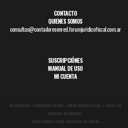
CONTACTO
QUIENES SOMOS
consultas@contadoresenred.forumjuridicofiscal.com.ar
SUSCRIPCIÓNES
MANUAL DE USO
MI CUENTA
© COPYRIGHT | CONTADORES EN RED – FORUM JURÍDICO FISCAL | TODOS LOS
DERECHOS RESERVADOS.
DISEÑO GRÁFICO Y WEB:
WWW.BOCETAR.COM.AR