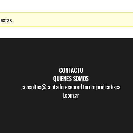
uestas.
CONTACTO
QUIENES SOMOS
consultas@contadoresenred.forumjuridicofisca
l.com.ar