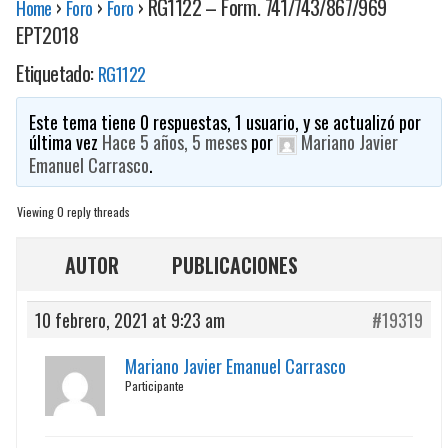
›
›
›
RG1122 – Form. 741/743/867/969
Home
Foro
Foro
EPT2018
Etiquetado:
RG1122
Este tema tiene 0 respuestas, 1 usuario, y se actualizó por
última vez
Hace 5 años, 5 meses
por
Mariano Javier
Emanuel Carrasco
.
Viewing 0 reply threads
AUTOR
PUBLICACIONES
10 febrero, 2021 at 9:23 am
#19319
Mariano Javier Emanuel Carrasco
Participante