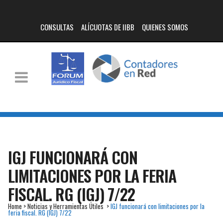
CONSULTAS
ALÍCUOTAS DE IIBB
QUIENES SOMOS
IGJ FUNCIONARÁ CON
LIMITACIONES POR LA FERIA
FISCAL. RG (IGJ) 7/22
Home
>
Noticias y Herramientas Útiles
>
IGJ funcionará con limitaciones por la
feria fiscal. RG (IGJ) 7/22