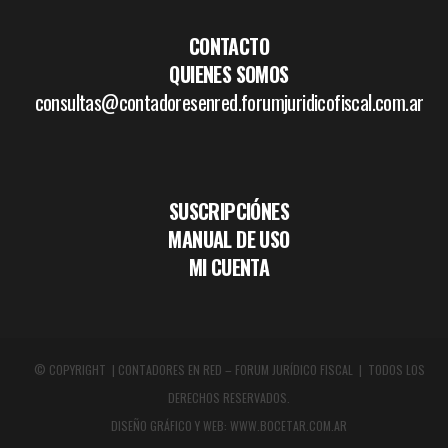
CONTACTO
QUIENES SOMOS
consultas@contadoresenred.forumjuridicofiscal.com.ar
SUSCRIPCIÓNES
MANUAL DE USO
MI CUENTA
© COPYRIGHT | CONTADORES EN RED – FORUM JURÍDICO FISCAL | TODOS LOS
DERECHOS RESERVADOS.
DISEÑO GRÁFICO Y WEB:
WWW.BOCETAR.COM.AR