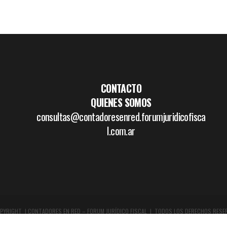
CONTACTO
QUIENES SOMOS
consultas@contadoresenred.forumjuridicofisca
l.com.ar
PYRIGHT | CONTADORES EN RED – FORUM JURÍDICO FISCAL | TODOS LOS DERECHOS RESE
DISEÑO GRÁFICO Y WEB:
WWW.BOCETAR.COM.AR