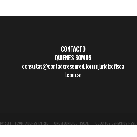
CONTACTO
QUIENES SOMOS
consultas@contadoresenred.forumjuridicofisca
l.com.ar
PYRIGHT | CONTADORES EN RED – FORUM JURÍDICO FISCAL | TODOS LOS DERECHOS RESE
DISEÑO GRÁFICO Y WEB:
WWW.BOCETAR.COM.AR