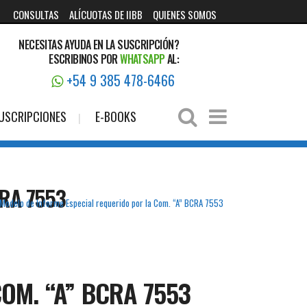
CONSULTAS
ALÍCUOTAS DE IIBB
QUIENES SOMOS
NECESITAS AYUDA EN LA SUSCRIPCIÓN?
ESCRIBINOS POR
WHATSAPP
AL:
+54 9 385 478-6466
USCRIPCIONES
E-BOOKS
RA 7553
Modelo de Informe Especial requerido por la Com. “A” BCRA 7553
OM. “A” BCRA 7553