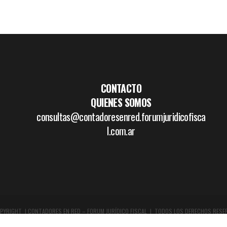
CONTACTO
QUIENES SOMOS
consultas@contadoresenred.forumjuridicofisca
l.com.ar
PYRIGHT | CONTADORES EN RED – FORUM JURÍDICO FISCAL | TODOS LOS DERECHOS RESE
DISEÑO GRÁFICO Y WEB:
WWW.BOCETAR.COM.AR