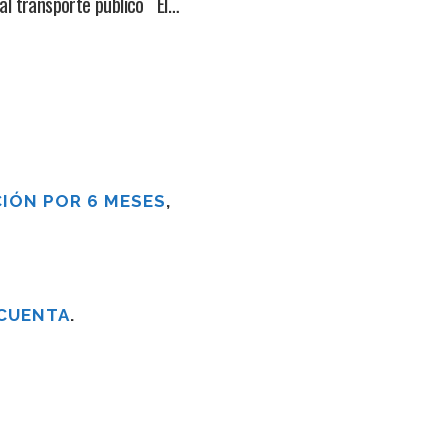
 al transporte público El…
IÓN POR 6 MESES
,
 CUENTA
.