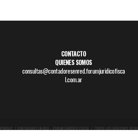
CONTACTO
QUIENES SOMOS
consultas@contadoresenred.forumjuridicofisca
l.com.ar
PYRIGHT | CONTADORES EN RED – FORUM JURÍDICO FISCAL | TODOS LOS DERECHOS RESE
DISEÑO GRÁFICO Y WEB:
WWW.BOCETAR.COM.AR