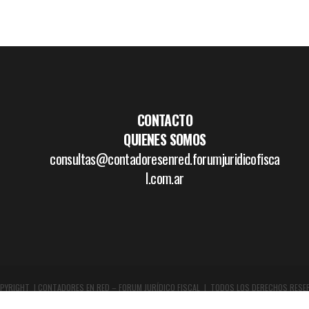
CONTACTO
QUIENES SOMOS
consultas@contadoresenred.forumjuridicofisca
l.com.ar
PYRIGHT | CONTADORES EN RED – FORUM JURÍDICO FISCAL | TODOS LOS DERECHOS RESE
DISEÑO GRÁFICO Y WEB:
WWW.BOCETAR.COM.AR