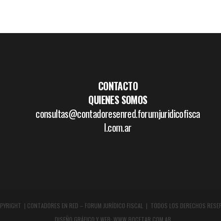
CONTACTO
QUIENES SOMOS
consultas@contadoresenred.forumjuridicofisca
l.com.ar
PYRIGHT | CONTADORES EN RED – FORUM JURÍDICO FISCAL | TODOS LOS DERECHOS RESE
DISEÑO GRÁFICO Y WEB:
WWW.BOCETAR.COM.AR