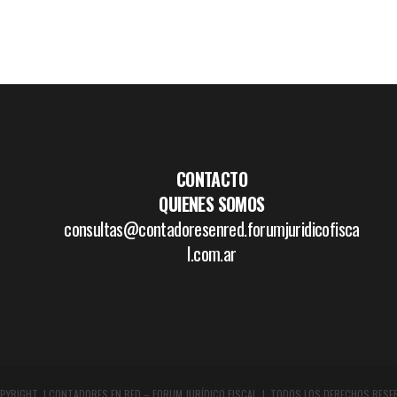
CONTACTO
QUIENES SOMOS
consultas@contadoresenred.forumjuridicofisca
l.com.ar
PYRIGHT | CONTADORES EN RED – FORUM JURÍDICO FISCAL | TODOS LOS DERECHOS RESE