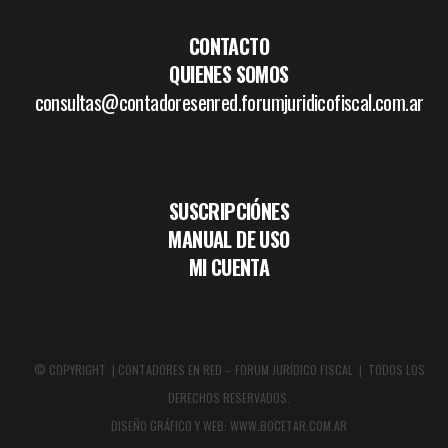
CONTACTO
QUIENES SOMOS
consultas@contadoresenred.forumjuridicofiscal.com.ar
SUSCRIPCIÓNES
MANUAL DE USO
MI CUENTA
© COPYRIGHT | CONTADORES EN RED – FORUM JURÍDICO FISCAL | TODOS LOS
DERECHOS RESERVADOS.
DISEÑO GRÁFICO Y WEB:
WWW.BOCETAR.COM.AR