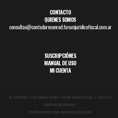
CONTACTO
QUIENES SOMOS
consultas@contadoresenred.forumjuridicofiscal.com.ar
SUSCRIPCIÓNES
MANUAL DE USO
MI CUENTA
© COPYRIGHT | CONTADORES EN RED – FORUM JURÍDICO FISCAL | TODOS LOS
DERECHOS RESERVADOS.
DISEÑO GRÁFICO Y WEB:
WWW.BOCETAR.COM.AR