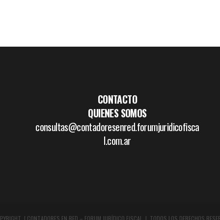
CONTACTO
QUIENES SOMOS
consultas@contadoresenred.forumjuridicofisca
l.com.ar
PYRIGHT | CONTADORES EN RED – FORUM JURÍDICO FISCAL | TODOS LOS DERECHOS RESE