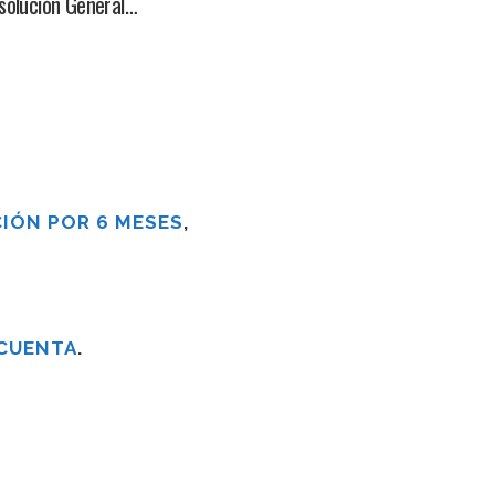
solución General…
IÓN POR 6 MESES
,
 CUENTA
.