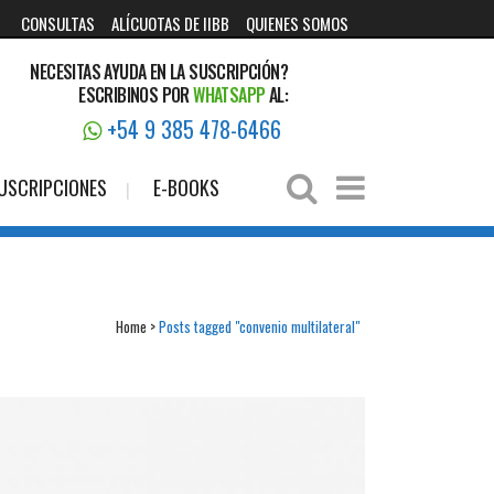
CONSULTAS
ALÍCUOTAS DE IIBB
QUIENES SOMOS
NECESITAS AYUDA EN LA SUSCRIPCIÓN?
ESCRIBINOS POR
WHATSAPP
AL:
+54 9 385 478-6466
USCRIPCIONES
E-BOOKS
Home
>
Posts tagged "convenio multilateral"