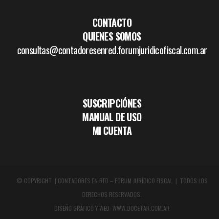
CONTACTO
QUIENES SOMOS
consultas@contadoresenred.forumjuridicofiscal.com.ar
SUSCRIPCIÓNES
MANUAL DE USO
MI CUENTA
© COPYRIGHT | CONTADORES EN RED – FORUM JURÍDICO FISCAL | TODOS LOS
DERECHOS RESERVADOS.
DISEÑO GRÁFICO Y WEB:
WWW.BOCETAR.COM.AR