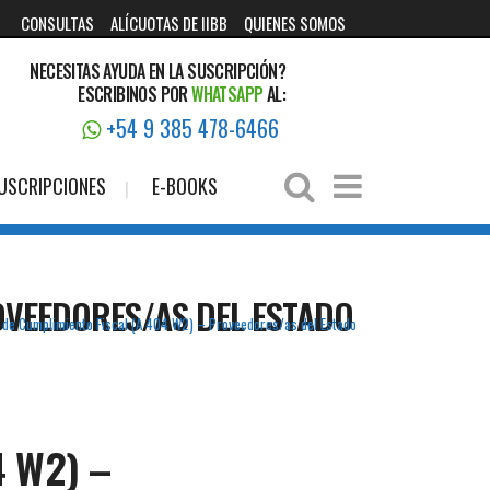
CONSULTAS
ALÍCUOTAS DE IIBB
QUIENES SOMOS
NECESITAS AYUDA EN LA SUSCRIPCIÓN?
ESCRIBINOS POR
WHATSAPP
AL:
+54 9 385 478-6466
USCRIPCIONES
E-BOOKS
OVEEDORES/AS DEL ESTADO
 de Cumplimiento Fiscal (A 404 W2) – Proveedores/as del Estado
4 W2) –