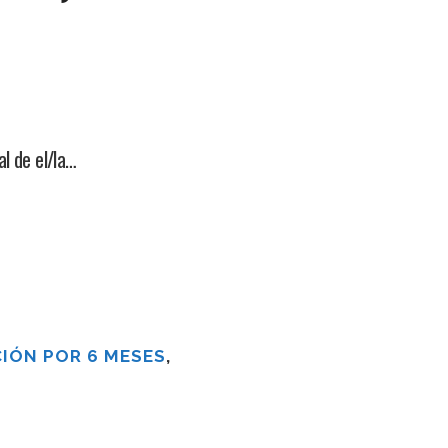
l de el/la…
IÓN POR 6 MESES
,