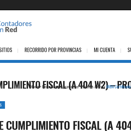
SITIOS
RECORRIDO POR PROVINCIAS
MI CUENTA
S
PLIMIENTO FISCAL (A 404 W2) – PR
Home
>
Recorrido por provincias
>
Buenos Aires
>
ARBA Certificado
ES
E CUMPLIMIENTO FISCAL (A 40