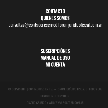
CONTACTO
QUIENES SOMOS
consultas@contadoresenred.forumjuridicofiscal.com.ar
SUSCRIPCIÓNES
MANUAL DE USO
MI CUENTA
© COPYRIGHT | CONTADORES EN RED – FORUM JURÍDICO FISCAL | TODOS LOS
DERECHOS RESERVADOS.
DISEÑO GRÁFICO Y WEB:
WWW.BOCETAR.COM.AR