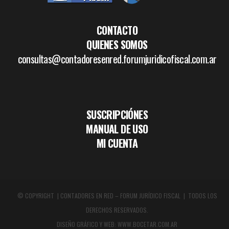
CONTACTO
QUIENES SOMOS
consultas@contadoresenred.forumjuridicofiscal.com.ar
SUSCRIPCIÓNES
MANUAL DE USO
MI CUENTA
© COPYRIGHT | CONTADORES EN RED – FORUM JURÍDICO FISCAL | TODOS LOS
DERECHOS RESERVADOS.
DISEÑO GRÁFICO Y WEB:
WWW.BOCETAR.COM.AR