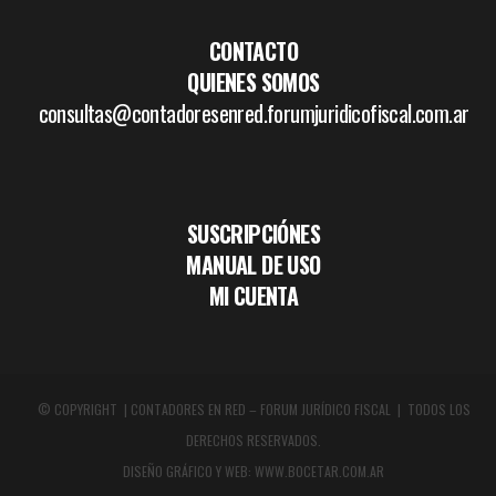
CONTACTO
QUIENES SOMOS
consultas@contadoresenred.forumjuridicofiscal.com.ar
SUSCRIPCIÓNES
MANUAL DE USO
MI CUENTA
© COPYRIGHT | CONTADORES EN RED – FORUM JURÍDICO FISCAL | TODOS LOS
DERECHOS RESERVADOS.
DISEÑO GRÁFICO Y WEB:
WWW.BOCETAR.COM.AR