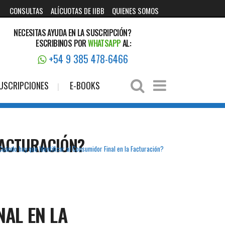
CONSULTAS
ALÍCUOTAS DE IIBB
QUIENES SOMOS
NECESITAS AYUDA EN LA SUSCRIPCIÓN?
ESCRIBINOS POR
WHATSAPP
AL:
+54 9 385 478-6466
USCRIPCIONES
E-BOOKS
FACTURACIÓN?
Cuándo hay que Identificar al Consumidor Final en la Facturación?
NAL EN LA