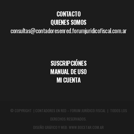
CONTACTO
QUIENES SOMOS
consultas@contadoresenred.forumjuridicofiscal.com.ar
SUSCRIPCIÓNES
MANUAL DE USO
MI CUENTA
© COPYRIGHT | CONTADORES EN RED – FORUM JURÍDICO FISCAL | TODOS LOS
DERECHOS RESERVADOS.
DISEÑO GRÁFICO Y WEB:
WWW.BOCETAR.COM.AR